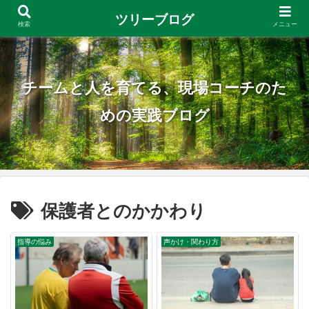
ツリーブログ
検索
メニュー
チームと人を育てる、現場コーチのた
めの実践ブログ
保護者とのかかわり
指導の悩み
声かけ・関わり方